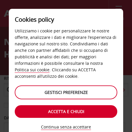
Menù
Cookies policy
Welcome
Utilizziamo i cookie per personalizzare le nostre
to
offerte, analizzare i dati e migliorare l’esperienza di
Noleggio auto Hubert H
Avis
navigazione sul nostro sito. Condividiamo i dati
anche con partner affidabili che si occupano di
Humphrey Terminal
pubblicità e analisi dei dati; per maggiori
informazioni è possibile consultare la nostra
Politica sui cookie
. Cliccando su ACCETTA
acconsenti all’utilizzo dei cookie.
RITIRO DA
GESTISCI PREFERENZE
Scegli una località di riconsegna diversa
ACCETTA E CHIUDI
DAL GIORNO
AL GIORNO
Continua senza accettare