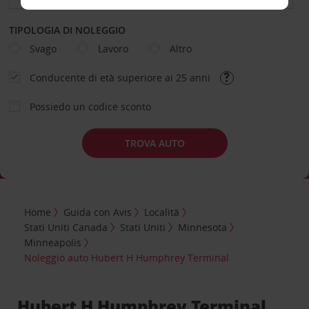
TIPOLOGIA DI NOLEGGIO
Svago
Lavoro
Altro
Conducente di età superiore ai 25 anni
Possiedo un codice sconto
TROVA AUTO
Home
Guida con Avis
Località
Stati Uniti Canada
Stati Uniti
Minnesota
Minneapolis
Noleggio auto Hubert H Humphrey Terminal
Hubert H Humphrey Terminal