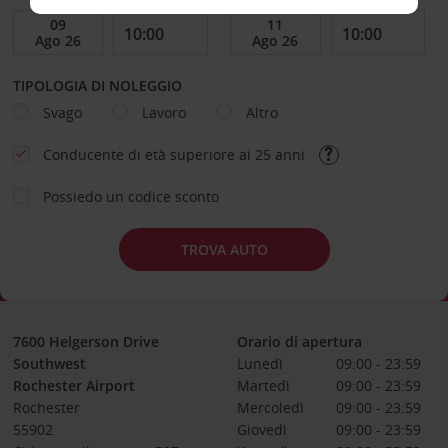
TIPOLOGIA DI NOLEGGIO
Svago
Lavoro
Altro
Conducente di età superiore ai 25 anni
Possiedo un codice sconto
TROVA AUTO
7600 Helgerson Drive
Orario di apertura
Southwest
Lunedì
09:00 - 23:59
Rochester Airport
Martedì
09:00 - 23:59
Rochester
Mercoledì
09:00 - 23:59
55902
Giovedì
09:00 - 23:59