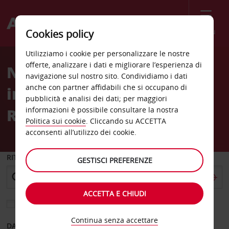
Menù
Cookies policy
Welcome
Utilizziamo i cookie per personalizzare le nostre
to
offerte, analizzare i dati e migliorare l’esperienza di
Noleggio auto Aeroporto
Avis
navigazione sul nostro sito. Condividiamo i dati
anche con partner affidabili che si occupano di
internazionale di
pubblicità e analisi dei dati; per maggiori
Rochester
informazioni è possibile consultare la nostra
Politica sui cookie
. Cliccando su ACCETTA
acconsenti all’utilizzo dei cookie.
RITIRO DA
GESTISCI PREFERENZE
ACCETTA E CHIUDI
Scegli una località di riconsegna diversa
Continua senza accettare
DAL GIORNO
AL GIORNO