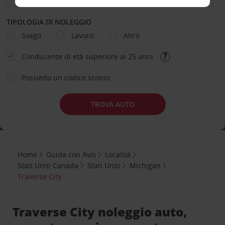
TIPOLOGIA DI NOLEGGIO
Svago
Lavoro
Altro
Conducente di età superiore ai 25 anni
Possiedo un codice sconto
TROVA AUTO
Home
Guida con Avis
Località
Stati Uniti Canada
Stati Uniti
Michigan
Traverse City
Traverse City noleggio auto,