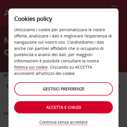
Menù
Cookies policy
Welcome
Utilizziamo i cookie per personalizzare le nostre
to
offerte, analizzare i dati e migliorare l’esperienza di
Noleggio auto Traverse
Avis
navigazione sul nostro sito. Condividiamo i dati
anche con partner affidabili che si occupano di
City
pubblicità e analisi dei dati; per maggiori
informazioni è possibile consultare la nostra
Politica sui cookie
. Cliccando su ACCETTA
acconsenti all’utilizzo dei cookie.
RITIRO DA
GESTISCI PREFERENZE
Scegli una località di riconsegna diversa
ACCETTA E CHIUDI
DAL GIORNO
AL GIORNO
Continua senza accettare