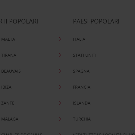
TI POPOLARI
PAESI POPOLARI
 MALTA
ITALIA
 TIRANA
STATI UNITI
 BEAUVAIS
SPAGNA
IBIZA
FRANCIA
 ZANTE
ISLANDA
 MALAGA
TURCHIA
CHARLES DE GAULLE
VEDI TUTTE LE LOCALITÀ DI N