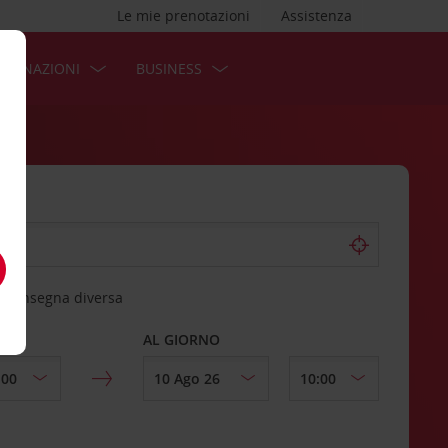
Le mie prenotazioni
Assistenza
STINAZIONI
BUSINESS
 riconsegna diversa
AL GIORNO