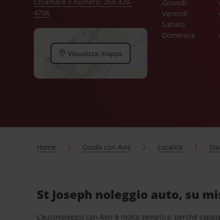
Chiamare il numero: 269-428-
Giovedì
4706
Venerdì
Sabato
Domenica
Visualizza mappa
Home
Guida con Avis
Località
Sta
St Joseph noleggio auto, su mi
L’autonoleggio con Avis è molto semplice, perchè sappiam