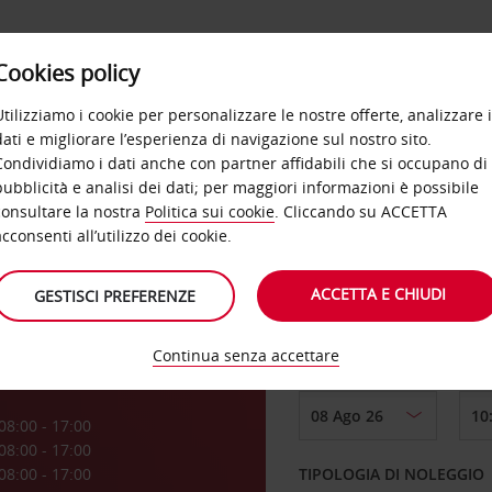
Cookies policy
OFFERTE
SELF SERVICE
PRODOTTI
DE
Utilizziamo i cookie per personalizzare le nostre offerte, analizzare i
dati e migliorare l’esperienza di navigazione sul nostro sito.
Condividiamo i dati anche con partner affidabili che si occupano di
t
pubblicità e analisi dei dati; per maggiori informazioni è possibile
consultare la nostra
Politica sui cookie
. Cliccando su ACCETTA
RITIRO DA
acconsenti all’utilizzo dei cookie.
ACCETTA E CHIUDI
GESTISCI PREFERENZE
Scegli una località di
Continua senza accettare
DAL GIORNO
a
08:00 - 17:00
08:00 - 17:00
08:00 - 17:00
TIPOLOGIA DI NOLEGGIO