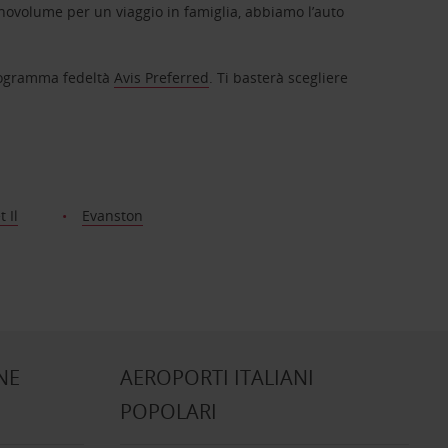
novolume per un viaggio in famiglia, abbiamo l’auto
 programma fedeltà
Avis Preferred
. Ti basterà scegliere
 Il
Evanston
NE
AEROPORTI ITALIANI
POPOLARI