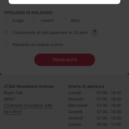
TIPOLOGIA DI NOLEGGIO
Svago
Lavoro
Altro
Conducente di età superiore ai 25 anni
Possiedo un codice sconto
TROVA AUTO
27364 Woodward Avenue
Orario di apertura
Royal Oak
Lunedì
07:00 - 18:00
48067
Martedì
07:00 - 18:00
Chiamare il numero: 248-
Mercoledì
07:00 - 18:00
547-4510
Giovedì
07:00 - 18:00
Venerdì
07:00 - 18:00
Sabato
09:00 - 13:00