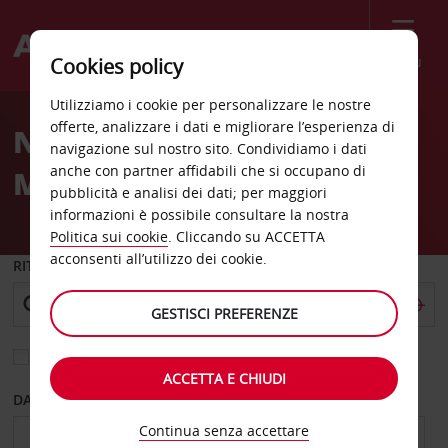
Menù
Cookies policy
Welcome
Utilizziamo i cookie per personalizzare le nostre
to
offerte, analizzare i dati e migliorare l’esperienza di
Noleggio auto Royal Oak
Avis
navigazione sul nostro sito. Condividiamo i dati
anche con partner affidabili che si occupano di
MI Avis
pubblicità e analisi dei dati; per maggiori
informazioni è possibile consultare la nostra
Politica sui cookie
. Cliccando su ACCETTA
acconsenti all’utilizzo dei cookie.
RITIRO DA
GESTISCI PREFERENZE
Scegli una località di riconsegna diversa
ACCETTA E CHIUDI
DAL GIORNO
AL GIORNO
Continua senza accettare