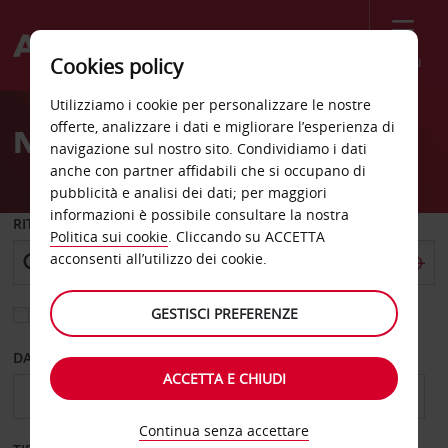
Menù
Cookies policy
Welcome
Utilizziamo i cookie per personalizzare le nostre
to
offerte, analizzare i dati e migliorare l’esperienza di
Noleggio auto Olanda
Avis
navigazione sul nostro sito. Condividiamo i dati
anche con partner affidabili che si occupano di
pubblicità e analisi dei dati; per maggiori
informazioni è possibile consultare la nostra
RITIRO DA
Politica sui cookie
. Cliccando su ACCETTA
acconsenti all’utilizzo dei cookie.
GESTISCI PREFERENZE
Scegli una località di riconsegna diversa
DAL GIORNO
AL GIORNO
ACCETTA E CHIUDI
Continua senza accettare