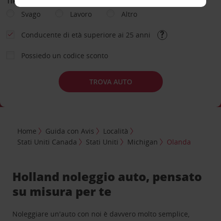
TIPOLOGIA DI NOLEGGIO
Svago
Lavoro
Altro
Conducente di età superiore ai 25 anni
Possiedo un codice sconto
TROVA AUTO
Home
Guida con Avis
Località
Stati Uniti Canada
Stati Uniti
Michigan
Olanda
Holland noleggio auto, pensato
su misura per te
Noleggiare un'auto con noi è davvero molto semplice,