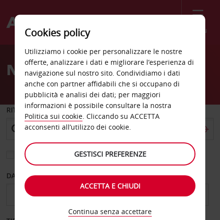
Menù
Cookies policy
Welcome
Utilizziamo i cookie per personalizzare le nostre
to
offerte, analizzare i dati e migliorare l’esperienza di
Noleggio auto Woburn
Avis
navigazione sul nostro sito. Condividiamo i dati
anche con partner affidabili che si occupano di
pubblicità e analisi dei dati; per maggiori
informazioni è possibile consultare la nostra
RITIRO DA
Politica sui cookie
. Cliccando su ACCETTA
acconsenti all’utilizzo dei cookie.
GESTISCI PREFERENZE
Scegli una località di riconsegna diversa
DAL GIORNO
AL GIORNO
ACCETTA E CHIUDI
Continua senza accettare