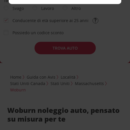
TIPOLOGIA DI NOLEGGIO
Svago
Lavoro
Altro
Conducente di età superiore ai 25 anni
Possiedo un codice sconto
TROVA AUTO
Home
Guida con Avis
Località
Stati Uniti Canada
Stati Uniti
Massachusetts
Woburn
Woburn noleggio auto, pensato
su misura per te