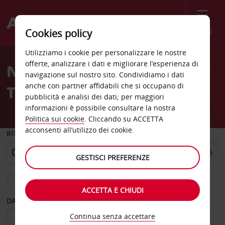
Menù
Cookies policy
Welcome
Utilizziamo i cookie per personalizzare le nostre
to
offerte, analizzare i dati e migliorare l’esperienza di
Noleggio auto West
Avis
navigazione sul nostro sito. Condividiamo i dati
anche con partner affidabili che si occupano di
Tisbury
pubblicità e analisi dei dati; per maggiori
informazioni è possibile consultare la nostra
Politica sui cookie
. Cliccando su ACCETTA
acconsenti all’utilizzo dei cookie.
RITIRO DA
GESTISCI PREFERENZE
Scegli una località di riconsegna diversa
ACCETTA E CHIUDI
DAL GIORNO
AL GIORNO
Continua senza accettare