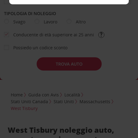
TIPOLOGIA DI NOLEGGIO
Svago
Lavoro
Altro
Conducente di età superiore ai 25 anni
Possiedo un codice sconto
TROVA AUTO
Home
Guida con Avis
Località
Stati Uniti Canada
Stati Uniti
Massachusetts
West Tisbury
West Tisbury noleggio auto,