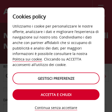
Menù
Cookies policy
Welcome
Utilizziamo i cookie per personalizzare le nostre
to
offerte, analizzare i dati e migliorare l’esperienza di
Noleggio auto Aeroporto di
Avis
navigazione sul nostro sito. Condividiamo i dati
anche con partner affidabili che si occupano di
Norwood
pubblicità e analisi dei dati; per maggiori
informazioni è possibile consultare la nostra
Politica sui cookie
. Cliccando su ACCETTA
acconsenti all’utilizzo dei cookie.
RITIRO DA
GESTISCI PREFERENZE
Scegli una località di riconsegna diversa
ACCETTA E CHIUDI
DAL GIORNO
AL GIORNO
Continua senza accettare