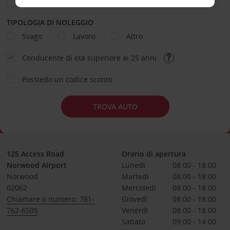
TIPOLOGIA DI NOLEGGIO
Svago
Lavoro
Altro
Conducente di età superiore ai 25 anni
Possiedo un codice sconto
TROVA AUTO
125 Access Road
Orario di apertura
Norwood Airport
Lunedì
08:00 - 18:00
Norwood
Martedì
08:00 - 18:00
02062
Mercoledì
08:00 - 18:00
Chiamare il numero: 781-
Giovedì
08:00 - 18:00
762-6505
Venerdì
08:00 - 18:00
Sabato
09:00 - 14:00