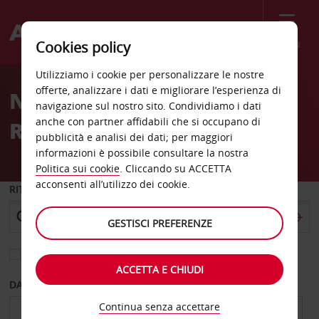
Menù
Cookies policy
Welcome
Utilizziamo i cookie per personalizzare le nostre
to
offerte, analizzare i dati e migliorare l’esperienza di
Noleggio auto
Avis
navigazione sul nostro sito. Condividiamo i dati
anche con partner affidabili che si occupano di
Reisterstown
pubblicità e analisi dei dati; per maggiori
informazioni è possibile consultare la nostra
Politica sui cookie
. Cliccando su ACCETTA
acconsenti all’utilizzo dei cookie.
RITIRO DA
GESTISCI PREFERENZE
Scegli una località di riconsegna diversa
ACCETTA E CHIUDI
DAL GIORNO
AL GIORNO
Continua senza accettare