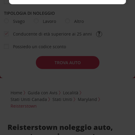
TIPOLOGIA DI NOLEGGIO
Svago
Lavoro
Altro
Conducente di età superiore ai 25 anni
Possiedo un codice sconto
TROVA AUTO
Home
Guida con Avis
Località
Stati Uniti Canada
Stati Uniti
Maryland
Reisterstown
Reisterstown noleggio auto,