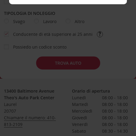
TIPOLOGIA DI NOLEGGIO
Svago
Lavoro
Altro
Conducente di età superiore ai 25 anni
Possiedo un codice sconto
TROVA AUTO
13400 Baltimore Avenue
Orario di apertura
Theo's Auto Park Center
Lunedì
08:00 - 18:00
Laurel
Martedì
08:00 - 18:00
20707
Mercoledì
08:00 - 18:00
Chiamare il numero: 410-
Giovedì
08:00 - 18:00
813-2109
Venerdì
08:00 - 18:00
Sabato
08:30 - 14:30