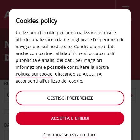
Menù
Cookies policy
Welcome
Utilizziamo i cookie per personalizzare le nostre
to
offerte, analizzare i dati e migliorare l’esperienza di
Noleggio auto Laurel MD
Avis
navigazione sul nostro sito. Condividiamo i dati
anche con partner affidabili che si occupano di
Dwtn
pubblicità e analisi dei dati; per maggiori
informazioni è possibile consultare la nostra
Politica sui cookie
. Cliccando su ACCETTA
acconsenti all’utilizzo dei cookie.
RITIRO DA
GESTISCI PREFERENZE
Scegli una località di riconsegna diversa
ACCETTA E CHIUDI
DAL GIORNO
AL GIORNO
Continua senza accettare