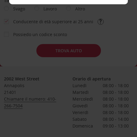
TIPOLOGIA DI NOLEGGIO
Svago
Lavoro
Altro
Conducente di età superiore ai 25 anni
Possiedo un codice sconto
TROVA AUTO
2002 West Street
Orario di apertura
Annapolis
Lunedì
08:00 - 18:00
21401
Martedì
08:00 - 18:00
Chiamare il numero: 410-
Mercoledì
08:00 - 18:00
266-7504
Giovedì
08:00 - 18:00
Venerdì
08:00 - 18:00
Sabato
08:00 - 14:00
Domenica
09:00 - 13:00