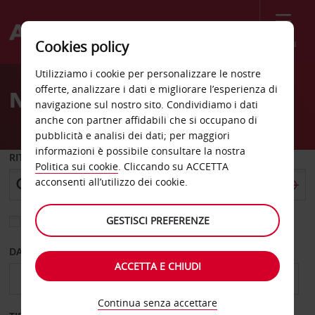
Menù
Cookies policy
Welcome
Utilizziamo i cookie per personalizzare le nostre
to
offerte, analizzare i dati e migliorare l’esperienza di
Noleggio auto Annapolis
Avis
navigazione sul nostro sito. Condividiamo i dati
anche con partner affidabili che si occupano di
pubblicità e analisi dei dati; per maggiori
informazioni è possibile consultare la nostra
RITIRO DA
Politica sui cookie
. Cliccando su ACCETTA
acconsenti all’utilizzo dei cookie.
GESTISCI PREFERENZE
Scegli una località di riconsegna diversa
DAL GIORNO
AL GIORNO
ACCETTA E CHIUDI
Continua senza accettare