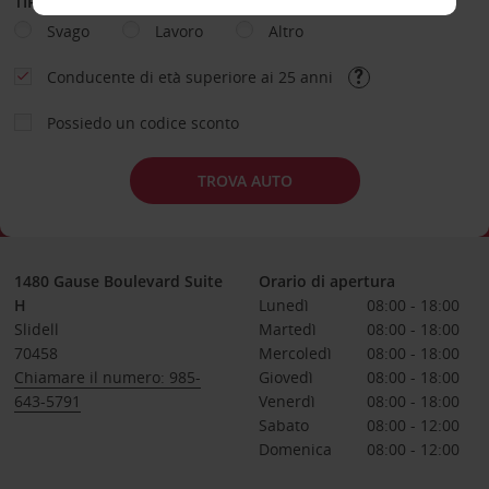
TIPOLOGIA DI NOLEGGIO
Svago
Lavoro
Altro
Conducente di età superiore ai 25 anni
Possiedo un codice sconto
TROVA AUTO
1480 Gause Boulevard Suite
Orario di apertura
H
Lunedì
08:00 - 18:00
Slidell
Martedì
08:00 - 18:00
70458
Mercoledì
08:00 - 18:00
Chiamare il numero: 985-
Giovedì
08:00 - 18:00
643-5791
Venerdì
08:00 - 18:00
Sabato
08:00 - 12:00
Domenica
08:00 - 12:00