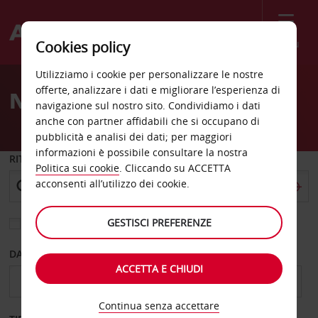
Menù
Cookies policy
Welcome
Utilizziamo i cookie per personalizzare le nostre
to
offerte, analizzare i dati e migliorare l’esperienza di
Noleggio auto Slidell
Avis
navigazione sul nostro sito. Condividiamo i dati
anche con partner affidabili che si occupano di
pubblicità e analisi dei dati; per maggiori
informazioni è possibile consultare la nostra
RITIRO DA
Politica sui cookie
. Cliccando su ACCETTA
acconsenti all’utilizzo dei cookie.
GESTISCI PREFERENZE
Scegli una località di riconsegna diversa
DAL GIORNO
AL GIORNO
ACCETTA E CHIUDI
Continua senza accettare