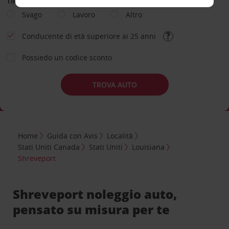
TIPOLOGIA DI NOLEGGIO
Svago
Lavoro
Altro
Conducente di età superiore ai 25 anni
Possiedo un codice sconto
TROVA AUTO
Home
Guida con Avis
Località
Stati Uniti Canada
Stati Uniti
Louisiana
Shreveport
Shreveport noleggio auto,
pensato su misura per te