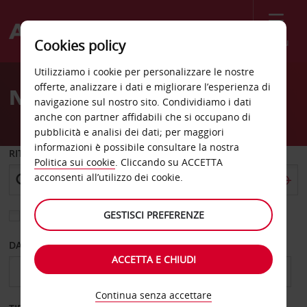
Menù
Cookies policy
Welcome
Utilizziamo i cookie per personalizzare le nostre
to
offerte, analizzare i dati e migliorare l’esperienza di
Noleggio auto Shreveport
Avis
navigazione sul nostro sito. Condividiamo i dati
anche con partner affidabili che si occupano di
pubblicità e analisi dei dati; per maggiori
informazioni è possibile consultare la nostra
RITIRO DA
Politica sui cookie
. Cliccando su ACCETTA
acconsenti all’utilizzo dei cookie.
GESTISCI PREFERENZE
Scegli una località di riconsegna diversa
DAL GIORNO
AL GIORNO
ACCETTA E CHIUDI
Continua senza accettare