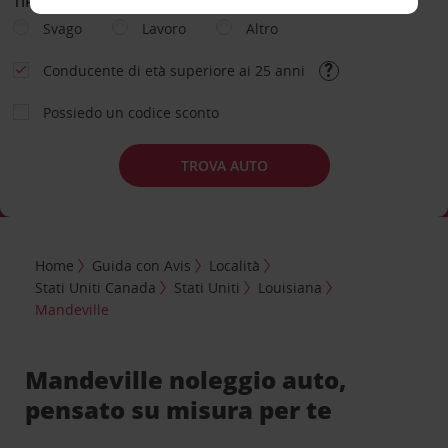
TIPOLOGIA DI NOLEGGIO
Svago
Lavoro
Altro
Conducente di età superiore ai 25 anni
Possiedo un codice sconto
TROVA AUTO
Home
Guida con Avis
Località
Stati Uniti Canada
Stati Uniti
Louisiana
Mandeville
Mandeville noleggio auto,
pensato su misura per te