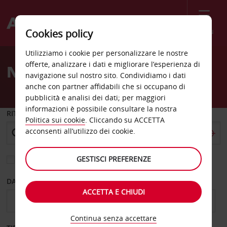
Menù
Cookies policy
Welcome
Utilizziamo i cookie per personalizzare le nostre
to
offerte, analizzare i dati e migliorare l’esperienza di
Noleggio auto Mandeville
Avis
navigazione sul nostro sito. Condividiamo i dati
anche con partner affidabili che si occupano di
pubblicità e analisi dei dati; per maggiori
informazioni è possibile consultare la nostra
RITIRO DA
Politica sui cookie
. Cliccando su ACCETTA
acconsenti all’utilizzo dei cookie.
GESTISCI PREFERENZE
Scegli una località di riconsegna diversa
DAL GIORNO
AL GIORNO
ACCETTA E CHIUDI
Continua senza accettare