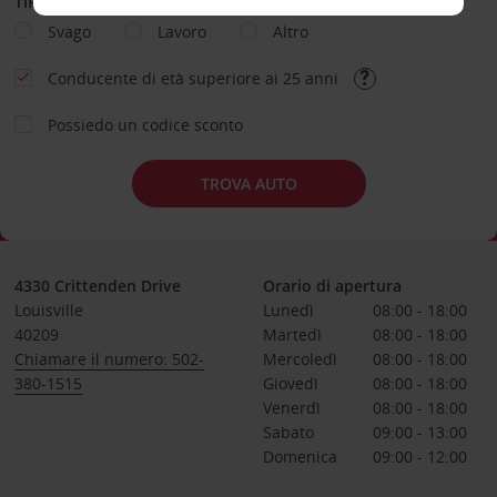
TIPOLOGIA DI NOLEGGIO
Svago
Lavoro
Altro
Conducente di età superiore ai 25 anni
Possiedo un codice sconto
TROVA AUTO
4330 Crittenden Drive
Orario di apertura
Louisville
Lunedì
08:00 - 18:00
40209
Martedì
08:00 - 18:00
Chiamare il numero: 502-
Mercoledì
08:00 - 18:00
380-1515
Giovedì
08:00 - 18:00
Venerdì
08:00 - 18:00
Sabato
09:00 - 13:00
Domenica
09:00 - 12:00