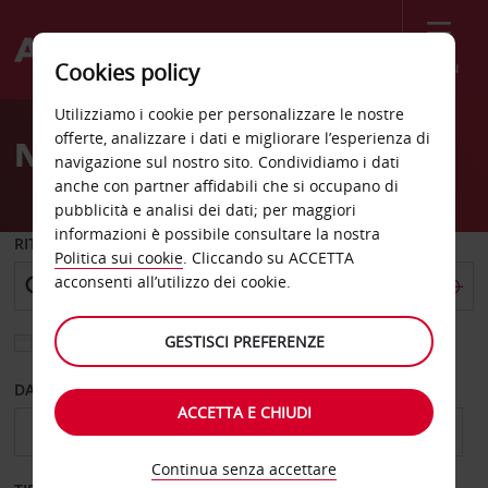
Menù
Cookies policy
Welcome
Utilizziamo i cookie per personalizzare le nostre
to
offerte, analizzare i dati e migliorare l’esperienza di
Noleggio auto Crittenden
Avis
navigazione sul nostro sito. Condividiamo i dati
anche con partner affidabili che si occupano di
pubblicità e analisi dei dati; per maggiori
informazioni è possibile consultare la nostra
RITIRO DA
Politica sui cookie
. Cliccando su ACCETTA
acconsenti all’utilizzo dei cookie.
GESTISCI PREFERENZE
Scegli una località di riconsegna diversa
DAL GIORNO
AL GIORNO
ACCETTA E CHIUDI
Continua senza accettare