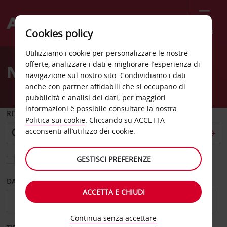
Menù
Cookies policy
Welcome
Utilizziamo i cookie per personalizzare le nostre
to
offerte, analizzare i dati e migliorare l’esperienza di
Noleggio auto Lexington
Avis
navigazione sul nostro sito. Condividiamo i dati
anche con partner affidabili che si occupano di
pubblicità e analisi dei dati; per maggiori
informazioni è possibile consultare la nostra
RITIRO DA
Politica sui cookie
. Cliccando su ACCETTA
acconsenti all’utilizzo dei cookie.
GESTISCI PREFERENZE
Scegli una località di riconsegna diversa
DAL GIORNO
AL GIORNO
ACCETTA E CHIUDI
Continua senza accettare