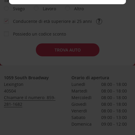
TIPOLOGIA DI NOLEGGIO
Svago
Lavoro
Altro
Conducente di età superiore ai 25 anni
Possiedo un codice sconto
TROVA AUTO
1059 South Broadway
Orario di apertura
Lexington
Lunedì
08:00 - 18:00
40504
Martedì
08:00 - 18:00
Chiamare il numero: 859-
Mercoledì
08:00 - 18:00
281-1682
Giovedì
08:00 - 18:00
Venerdì
08:00 - 18:00
Sabato
09:00 - 13:00
Domenica
09:00 - 12:00