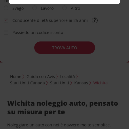
TIPOLOGIA DI NOLEGGIO
Svago
Lavoro
Altro
Conducente di età superiore ai 25 anni
Possiedo un codice sconto
TROVA AUTO
Home
Guida con Avis
Località
Stati Uniti Canada
Stati Uniti
Kansas
Wichita
Wichita noleggio auto, pensato
su misura per te
Noleggiare un'auto con noi è davvero molto semplice,