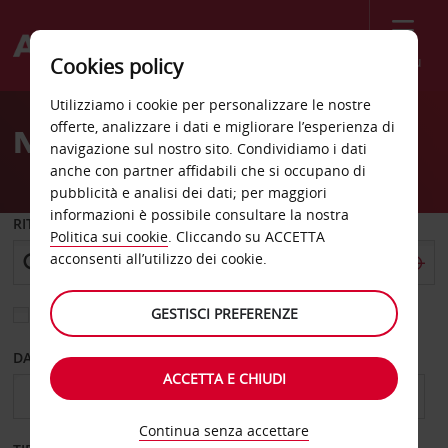
Menù
Cookies policy
Welcome
Utilizziamo i cookie per personalizzare le nostre
to
offerte, analizzare i dati e migliorare l’esperienza di
Noleggio auto Wichita
Avis
navigazione sul nostro sito. Condividiamo i dati
anche con partner affidabili che si occupano di
pubblicità e analisi dei dati; per maggiori
informazioni è possibile consultare la nostra
RITIRO DA
Politica sui cookie
. Cliccando su ACCETTA
acconsenti all’utilizzo dei cookie.
GESTISCI PREFERENZE
Scegli una località di riconsegna diversa
DAL GIORNO
AL GIORNO
ACCETTA E CHIUDI
Continua senza accettare