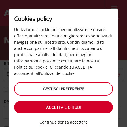
Menù
Cookies policy
Welcome
Utilizziamo i cookie per personalizzare le nostre
to
offerte, analizzare i dati e migliorare l’esperienza di
Noleggio auto Olathe
Avis
navigazione sul nostro sito. Condividiamo i dati
anche con partner affidabili che si occupano di
pubblicità e analisi dei dati; per maggiori
informazioni è possibile consultare la nostra
RITIRO DA
Politica sui cookie
. Cliccando su ACCETTA
acconsenti all’utilizzo dei cookie.
GESTISCI PREFERENZE
Scegli una località di riconsegna diversa
DAL GIORNO
AL GIORNO
ACCETTA E CHIUDI
Continua senza accettare