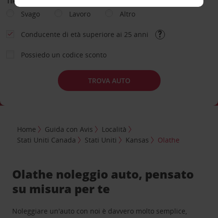
TIPOLOGIA DI NOLEGGIO
Svago
Lavoro
Altro
Conducente di età superiore ai 25 anni
Possiedo un codice sconto
TROVA AUTO
Home
Guida con Avis
Località
Stati Uniti Canada
Stati Uniti
Kansas
Olathe
Olathe noleggio auto, pensato
su misura per te
Noleggiare un'auto con noi è davvero molto semplice,