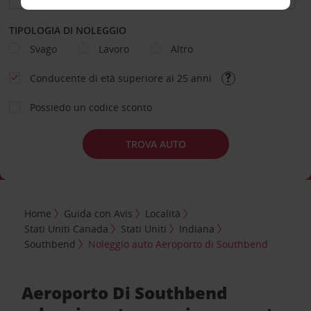
TIPOLOGIA DI NOLEGGIO
Svago
Lavoro
Altro
Conducente di età superiore ai 25 anni
Possiedo un codice sconto
TROVA AUTO
Home
Guida con Avis
Località
Stati Uniti Canada
Stati Uniti
Indiana
Southbend
Noleggio auto Aeroporto di Southbend
Aeroporto Di Southbend