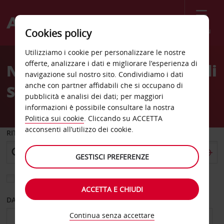
Menù
Cookies policy
Welcome
Utilizziamo i cookie per personalizzare le nostre
to
offerte, analizzare i dati e migliorare l’esperienza di
Noleggio auto Aeroporto di
Avis
navigazione sul nostro sito. Condividiamo i dati
anche con partner affidabili che si occupano di
Southbend
pubblicità e analisi dei dati; per maggiori
informazioni è possibile consultare la nostra
Politica sui cookie
. Cliccando su ACCETTA
acconsenti all’utilizzo dei cookie.
RITIRO DA
GESTISCI PREFERENZE
Scegli una località di riconsegna diversa
ACCETTA E CHIUDI
DAL GIORNO
AL GIORNO
Continua senza accettare