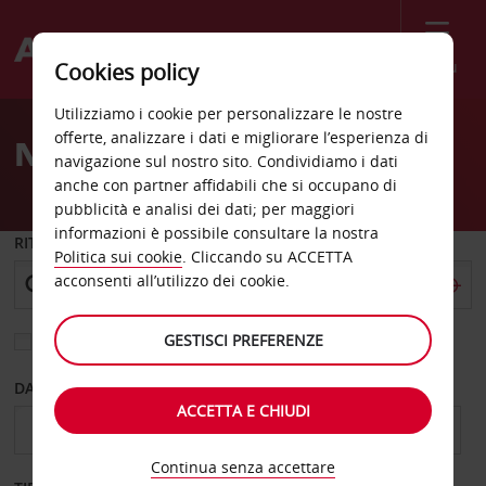
Menù
Cookies policy
Welcome
Utilizziamo i cookie per personalizzare le nostre
to
offerte, analizzare i dati e migliorare l’esperienza di
Noleggio auto St Charles
Avis
navigazione sul nostro sito. Condividiamo i dati
anche con partner affidabili che si occupano di
pubblicità e analisi dei dati; per maggiori
informazioni è possibile consultare la nostra
RITIRO DA
Politica sui cookie
. Cliccando su ACCETTA
acconsenti all’utilizzo dei cookie.
GESTISCI PREFERENZE
Scegli una località di riconsegna diversa
DAL GIORNO
AL GIORNO
ACCETTA E CHIUDI
Continua senza accettare