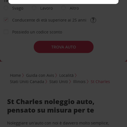
TIPOLOGIA DI NOLEGGIO
Svago
Lavoro
Altro
Conducente di età superiore ai 25 anni
Possiedo un codice sconto
TROVA AUTO
Home
Guida con Avis
Località
Stati Uniti Canada
Stati Uniti
Illinois
St Charles
St Charles noleggio auto,
pensato su misura per te
Noleggiare un'auto con noi è davvero molto semplice,