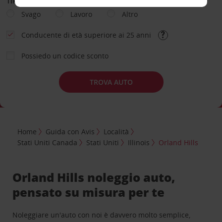
TIPOLOGIA DI NOLEGGIO
Svago
Lavoro
Altro
Conducente di età superiore ai 25 anni
Possiedo un codice sconto
TROVA AUTO
Home
Guida con Avis
Località
Stati Uniti Canada
Stati Uniti
Illinois
Orland Hills
Orland Hills noleggio auto,
pensato su misura per te
Noleggiare un'auto con noi è davvero molto semplice,