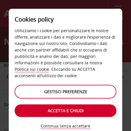
Menù
Cookies policy
Welcome
Utilizziamo i cookie per personalizzare le nostre
to
offerte, analizzare i dati e migliorare l’esperienza di
Noleggio auto Orland Hills
Avis
navigazione sul nostro sito. Condividiamo i dati
anche con partner affidabili che si occupano di
pubblicità e analisi dei dati; per maggiori
informazioni è possibile consultare la nostra
RITIRO DA
Politica sui cookie
. Cliccando su ACCETTA
acconsenti all’utilizzo dei cookie.
GESTISCI PREFERENZE
Scegli una località di riconsegna diversa
DAL GIORNO
AL GIORNO
ACCETTA E CHIUDI
Continua senza accettare