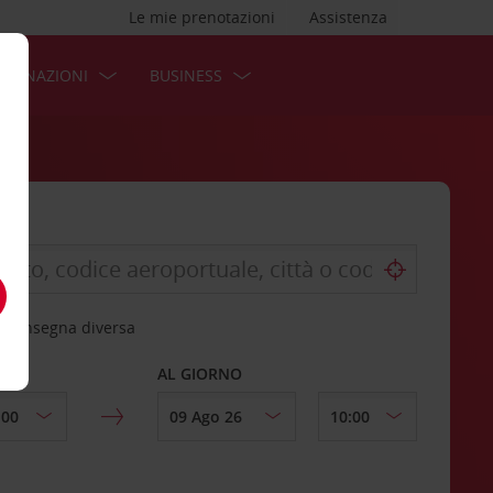
Le mie prenotazioni
Assistenza
STINAZIONI
BUSINESS
 riconsegna diversa
AL GIORNO