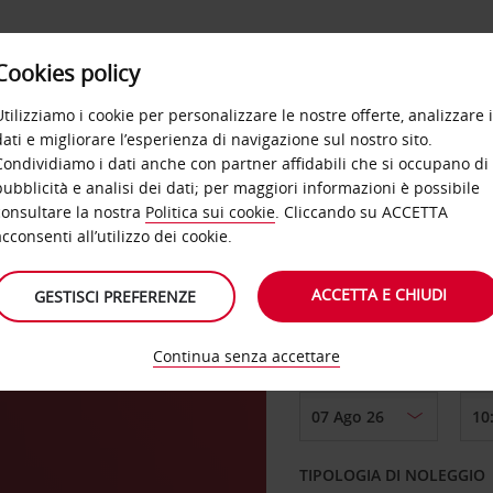
Cookies policy
OFFERTE
SELF SERVICE
PRODOTTI
DE
Utilizziamo i cookie per personalizzare le nostre offerte, analizzare i
dati e migliorare l’esperienza di navigazione sul nostro sito.
Condividiamo i dati anche con partner affidabili che si occupano di
liet
pubblicità e analisi dei dati; per maggiori informazioni è possibile
consultare la nostra
Politica sui cookie
. Cliccando su ACCETTA
RITIRO DA
acconsenti all’utilizzo dei cookie.
ACCETTA E CHIUDI
GESTISCI PREFERENZE
Scegli una località di
Continua senza accettare
DAL GIORNO
TIPOLOGIA DI NOLEGGIO