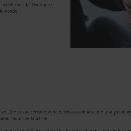
ico della strada. Ovunque ti
 il mondo.
ivo. Che tu stia cercando una deliziosa compatta per una gita in cit
amo l'auto che fa per te.
tegoria (e giorni extra gratis) iscrivendosi al programma fedeltà
A