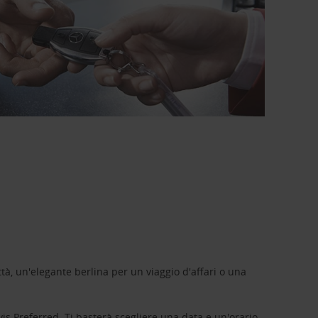
tà, un'elegante berlina per un viaggio d'affari o una
vis Preferred
. Ti basterà scegliere una data e un'orario,