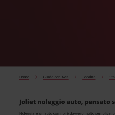
Home
Guida con Avis
Località
Sta
Joliet noleggio auto, pensato 
Noleggiare un'auto con noi è davvero molto semplice, 