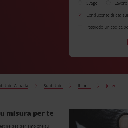
Svago
Lavoro
Conducente di età su
Possiedo un codice s
ti Uniti Canada
Stati Uniti
Illinois
Joliet
su misura per te
perché desideriamo che tu