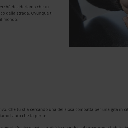
perché desideriamo che tu
ico della strada. Ovunque ti
 il mondo.
ivo. Che tu stia cercando una deliziosa compatta per una gita in cit
amo l'auto che fa per te.
tegoria (e giorni extra gratis) iscrivendosi al programma fedeltà
A