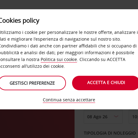
Cookies policy
OFFERTE
SELF SERVICE
PRODOTTI
DE
Utilizziamo i cookie per personalizzare le nostre offerte, analizzare i
dati e migliorare l’esperienza di navigazione sul nostro sito.
Condividiamo i dati anche con partner affidabili che si occupano di
pubblicità e analisi dei dati; per maggiori informazioni è possibile
consultare la nostra
Politica sui cookie
. Cliccando su ACCETTA
RITIRO DA
acconsenti all’utilizzo dei cookie.
ACCETTA E CHIUDI
GESTISCI PREFERENZE
Scegli una località di
Continua senza accettare
DAL GIORNO
TIPOLOGIA DI NOLEGGIO