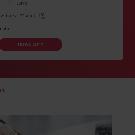
Altro
periore ai 25 anni
conto
TROVA AUTO
ark