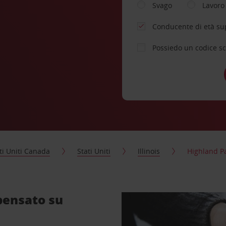
Svago
Lavoro
Conducente di età su
Possiedo un codice s
ti Uniti Canada
Stati Uniti
Illinois
Highland P
pensato su