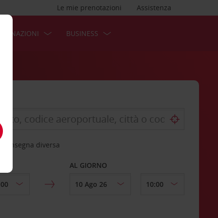
Le mie prenotazioni
Assistenza
STINAZIONI
BUSINESS
 riconsegna diversa
AL GIORNO