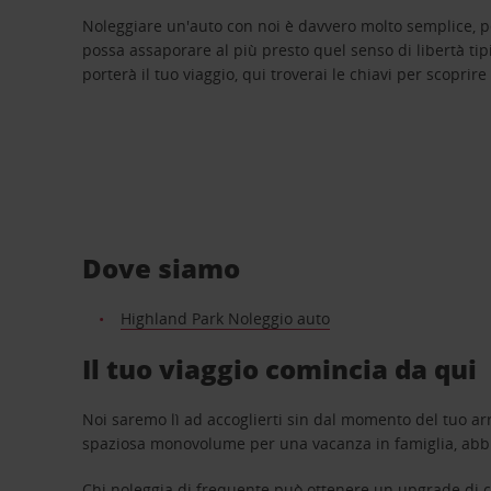
Noleggiare un'auto con noi è davvero molto semplice, 
possa assaporare al più presto quel senso di libertà tip
porterà il tuo viaggio, qui troverai le chiavi per scoprire
Dove siamo
Highland Park Noleggio auto
Il tuo viaggio comincia da qui
Noi saremo lì ad accoglierti sin dal momento del tuo arr
spaziosa monovolume per una vacanza in famiglia, abbi
Chi noleggia di frequente può ottenere un upgrade di ca