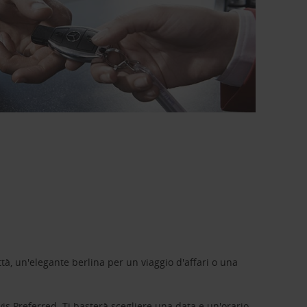
tà, un'elegante berlina per un viaggio d'affari o una
vis Preferred
. Ti basterà scegliere una data e un'orario,