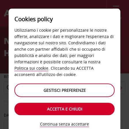
Menù
Cookies policy
Welcome
Utilizziamo i cookie per personalizzare le nostre
to
offerte, analizzare i dati e migliorare l’esperienza di
Noleggio auto Fairview
Avis
navigazione sul nostro sito. Condividiamo i dati
anche con partner affidabili che si occupano di
Heights
pubblicità e analisi dei dati; per maggiori
informazioni è possibile consultare la nostra
Politica sui cookie
. Cliccando su ACCETTA
acconsenti all’utilizzo dei cookie.
RITIRO DA
GESTISCI PREFERENZE
Scegli una località di riconsegna diversa
ACCETTA E CHIUDI
DAL GIORNO
AL GIORNO
Continua senza accettare