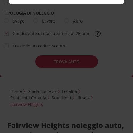
TIPOLOGIA DI NOLEGGIO
Svago
Lavoro
Altro
Conducente di età superiore ai 25 anni
Possiedo un codice sconto
TROVA AUTO
Home
Guida con Avis
Località
Stati Uniti Canada
Stati Uniti
Illinois
Fairview Heights
Fairview Heights noleggio auto,