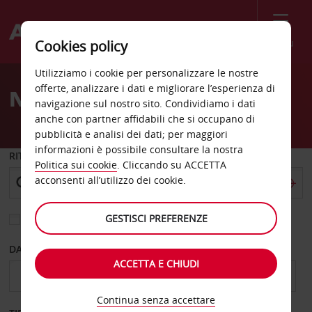
Menù
Cookies policy
Welcome
Utilizziamo i cookie per personalizzare le nostre
to
offerte, analizzare i dati e migliorare l’esperienza di
Noleggio auto Collinsville
Avis
navigazione sul nostro sito. Condividiamo i dati
anche con partner affidabili che si occupano di
pubblicità e analisi dei dati; per maggiori
informazioni è possibile consultare la nostra
RITIRO DA
Politica sui cookie
. Cliccando su ACCETTA
acconsenti all’utilizzo dei cookie.
GESTISCI PREFERENZE
Scegli una località di riconsegna diversa
DAL GIORNO
AL GIORNO
ACCETTA E CHIUDI
Continua senza accettare