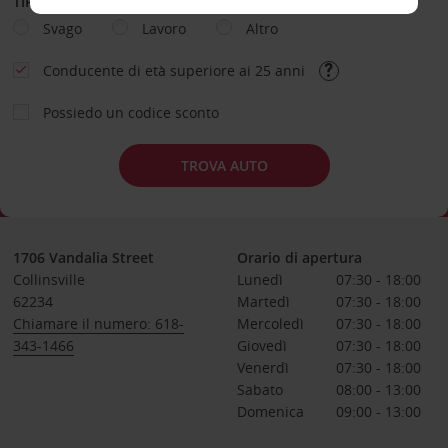
TIPOLOGIA DI NOLEGGIO
Svago
Lavoro
Altro
Conducente di età superiore ai 25 anni
Possiedo un codice sconto
TROVA AUTO
1706 Vandalia Street
Orario di apertura
Collinsville
Lunedì
07:30 - 18:00
62234
Martedì
07:30 - 18:00
Chiamare il numero: 618-
Mercoledì
07:30 - 18:00
343-1466
Giovedì
07:30 - 18:00
Venerdì
07:30 - 18:00
Sabato
08:00 - 13:00
Domenica
09:00 - 13:00