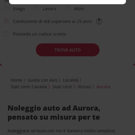
TIPOLOGIA DI NOLEGGIO
Svago
Lavoro
Altro
Conducente di età superiore ai 25 anni
Possiedo un codice sconto
TROVA AUTO
Home
Guida con Avis
Località
Stati Uniti Canada
Stati Uniti
Illinois
Aurora
Noleggio auto ad Aurora,
pensato su misura per te
Noleggiare un'auto con noi è davvero molto semplice,