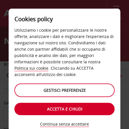
Menù
Cookies policy
Welcome
Utilizziamo i cookie per personalizzare le nostre
to
offerte, analizzare i dati e migliorare l’esperienza di
Noleggio auto Aurora
Avis
navigazione sul nostro sito. Condividiamo i dati
anche con partner affidabili che si occupano di
pubblicità e analisi dei dati; per maggiori
informazioni è possibile consultare la nostra
RITIRO DA
Politica sui cookie
. Cliccando su ACCETTA
acconsenti all’utilizzo dei cookie.
GESTISCI PREFERENZE
Scegli una località di riconsegna diversa
DAL GIORNO
AL GIORNO
ACCETTA E CHIUDI
Continua senza accettare