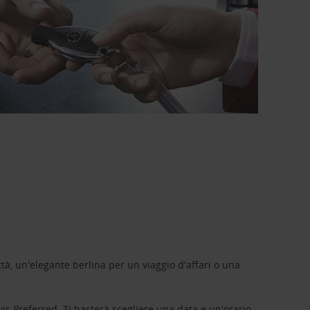
tà, un'elegante berlina per un viaggio d'affari o una
vis Preferred
. Ti basterà scegliere una data e un'orario,