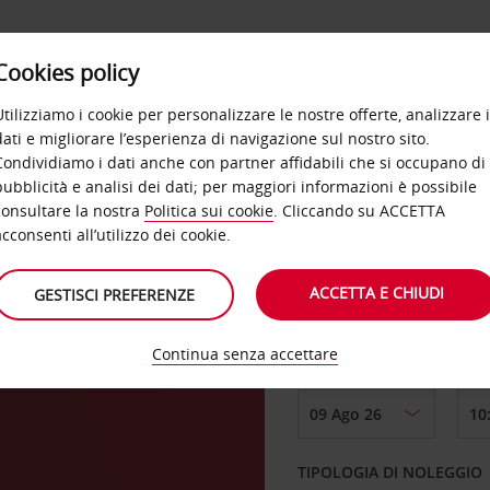
Cookies policy
OFFERTE
SELF SERVICE
PRODOTTI
DE
Utilizziamo i cookie per personalizzare le nostre offerte, analizzare i
dati e migliorare l’esperienza di navigazione sul nostro sito.
Condividiamo i dati anche con partner affidabili che si occupano di
pubblicità e analisi dei dati; per maggiori informazioni è possibile
consultare la nostra
Politica sui cookie
. Cliccando su ACCETTA
RITIRO DA
acconsenti all’utilizzo dei cookie.
ACCETTA E CHIUDI
GESTISCI PREFERENZE
Scegli una località di
Continua senza accettare
DAL GIORNO
TIPOLOGIA DI NOLEGGIO