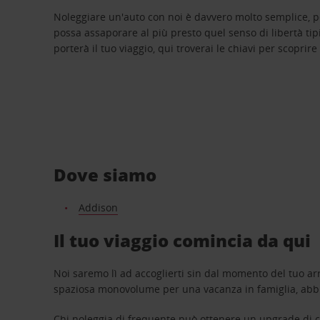
Noleggiare un'auto con noi è davvero molto semplice, 
possa assaporare al più presto quel senso di libertà tip
porterà il tuo viaggio, qui troverai le chiavi per scoprire
Dove siamo
Addison
Il tuo viaggio comincia da qui
Noi saremo lì ad accoglierti sin dal momento del tuo arr
spaziosa monovolume per una vacanza in famiglia, abbi
Chi noleggia di frequente può ottenere un upgrade di ca