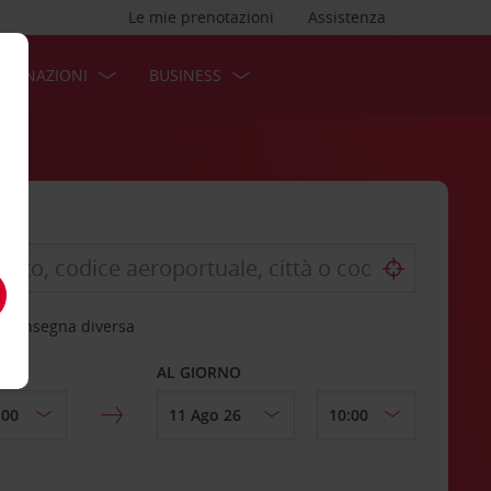
Le mie prenotazioni
Assistenza
STINAZIONI
BUSINESS
 riconsegna diversa
AL GIORNO