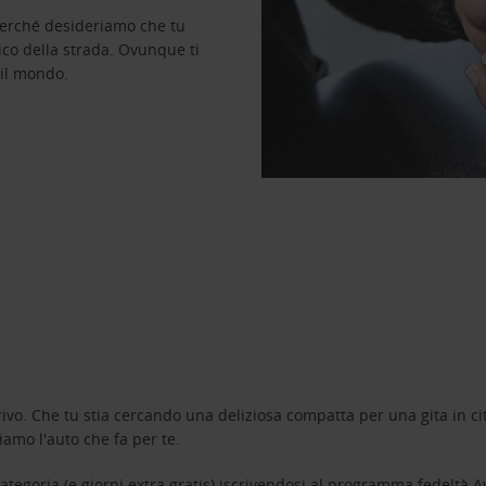
perché desideriamo che tu
ico della strada. Ovunque ti
 il mondo.
ivo. Che tu stia cercando una deliziosa compatta per una gita in cit
amo l'auto che fa per te.
tegoria (e giorni extra gratis) iscrivendosi al programma fedeltà
A