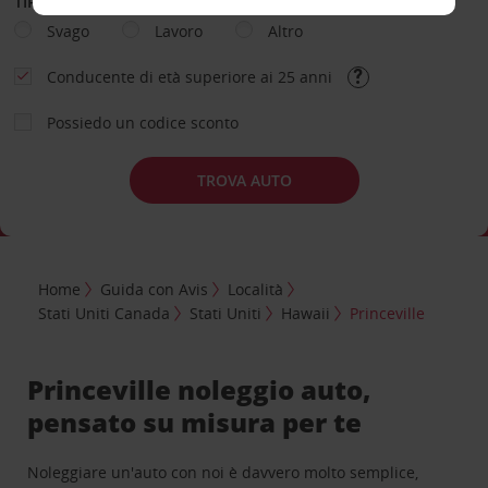
TIPOLOGIA DI NOLEGGIO
Svago
Lavoro
Altro
Conducente di età superiore ai 25 anni
Possiedo un codice sconto
TROVA AUTO
Home
Guida con Avis
Località
Stati Uniti Canada
Stati Uniti
Hawaii
Princeville
Princeville noleggio auto,
pensato su misura per te
Noleggiare un'auto con noi è davvero molto semplice,