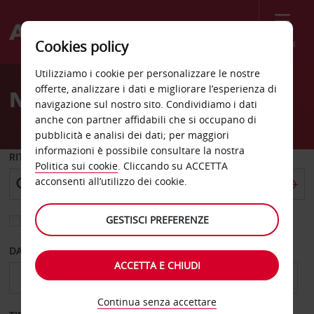
Menù
Cookies policy
Welcome
Utilizziamo i cookie per personalizzare le nostre
to
offerte, analizzare i dati e migliorare l’esperienza di
Noleggio auto Princeville
Avis
navigazione sul nostro sito. Condividiamo i dati
anche con partner affidabili che si occupano di
pubblicità e analisi dei dati; per maggiori
informazioni è possibile consultare la nostra
RITIRO DA
Politica sui cookie
. Cliccando su ACCETTA
acconsenti all’utilizzo dei cookie.
GESTISCI PREFERENZE
Scegli una località di riconsegna diversa
DAL GIORNO
AL GIORNO
ACCETTA E CHIUDI
Continua senza accettare