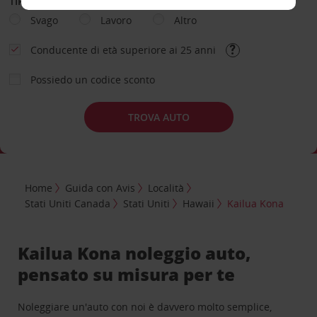
TIPOLOGIA DI NOLEGGIO
Svago
Lavoro
Altro
Conducente di età superiore ai 25 anni
Possiedo un codice sconto
TROVA AUTO
Home
Guida con Avis
Località
Stati Uniti Canada
Stati Uniti
Hawaii
Kailua Kona
Kailua Kona noleggio auto,
pensato su misura per te
Noleggiare un'auto con noi è davvero molto semplice,