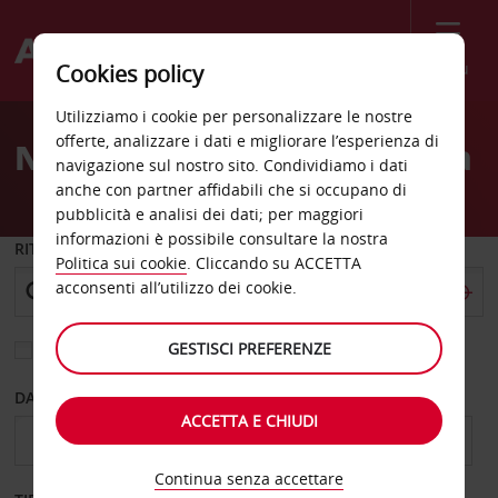
Menù
Cookies policy
Welcome
Utilizziamo i cookie per personalizzare le nostre
to
offerte, analizzare i dati e migliorare l’esperienza di
Noleggio auto Kailua Kona
Avis
navigazione sul nostro sito. Condividiamo i dati
anche con partner affidabili che si occupano di
pubblicità e analisi dei dati; per maggiori
informazioni è possibile consultare la nostra
RITIRO DA
Politica sui cookie
. Cliccando su ACCETTA
acconsenti all’utilizzo dei cookie.
GESTISCI PREFERENZE
Scegli una località di riconsegna diversa
DAL GIORNO
AL GIORNO
ACCETTA E CHIUDI
Continua senza accettare