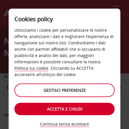
Menù
Cookies policy
Welcome
Utilizziamo i cookie per personalizzare le nostre
to
offerte, analizzare i dati e migliorare l’esperienza di
Noleggio auto Duluth Old
Avis
navigazione sul nostro sito. Condividiamo i dati
anche con partner affidabili che si occupano di
Nocross Road
pubblicità e analisi dei dati; per maggiori
informazioni è possibile consultare la nostra
Politica sui cookie
. Cliccando su ACCETTA
acconsenti all’utilizzo dei cookie.
RITIRO DA
GESTISCI PREFERENZE
Scegli una località di riconsegna diversa
ACCETTA E CHIUDI
DAL GIORNO
AL GIORNO
Continua senza accettare