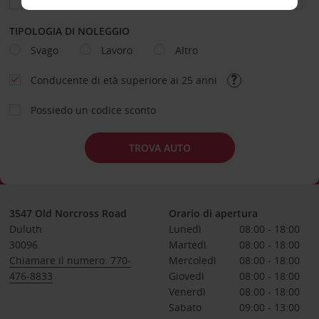
TIPOLOGIA DI NOLEGGIO
Svago
Lavoro
Altro
Conducente di età superiore ai 25 anni
Possiedo un codice sconto
TROVA AUTO
3547 Old Norcross Road
Orario di apertura
Duluth
Lunedì
08:00 - 18:00
30096
Martedì
08:00 - 18:00
Chiamare il numero: 770-
Mercoledì
08:00 - 18:00
476-8833
Giovedì
08:00 - 18:00
Venerdì
08:00 - 18:00
Sabato
09:00 - 13:00