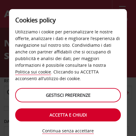
Menù
Cookies policy
Welcome
Utilizziamo i cookie per personalizzare le nostre
to
offerte, analizzare i dati e migliorare l’esperienza di
Noleggio auto Augusta
Avis
navigazione sul nostro sito. Condividiamo i dati
anche con partner affidabili che si occupano di
Sears
pubblicità e analisi dei dati; per maggiori
informazioni è possibile consultare la nostra
Politica sui cookie
. Cliccando su ACCETTA
acconsenti all’utilizzo dei cookie.
RITIRO DA
GESTISCI PREFERENZE
Scegli una località di riconsegna diversa
ACCETTA E CHIUDI
DAL GIORNO
AL GIORNO
Continua senza accettare