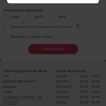
TIPOLOGIA DI NOLEGGIO
Svago
Lavoro
Altro
Conducente di età superiore ai 25 anni
Possiedo un codice sconto
TROVA AUTO
3450 Wrightsboro Rd Ste B
Orario di apertura
118
Lunedì
08:00 - 18:00
Exterior Store Front
Martedì
08:00 - 18:00
Augusta
Mercoledì
08:00 - 18:00
30909
Giovedì
08:00 - 18:00
Chiamare il numero: 706-
Venerdì
08:00 - 18:00
737-5534
Sabato
09:00 - 13:00