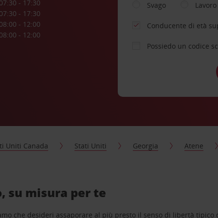
07:30 - 17:30
Svago
Lavoro
07:30 - 17:30
08:00 - 12:00
Conducente di età su
08:00 - 12:00
Possiedo un codice s
ti Uniti Canada
Stati Uniti
Georgia
Atene
, su misura per te
o che desideri assaporare al più presto il senso di libertà tipico de