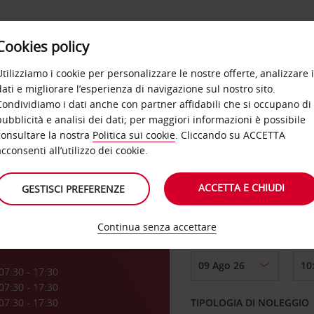
Cookies policy
OFFERTE
SELF SERVICE
PRODOTTI
DE
Utilizziamo i cookie per personalizzare le nostre offerte, analizzare i
dati e migliorare l’esperienza di navigazione sul nostro sito.
Condividiamo i dati anche con partner affidabili che si occupano di
pubblicità e analisi dei dati; per maggiori informazioni è possibile
consultare la nostra
Politica sui cookie
. Cliccando su ACCETTA
RITIRO DA
acconsenti all’utilizzo dei cookie.
s
ACCETTA E CHIUDI
GESTISCI PREFERENZE
Scegli una località di
Continua senza accettare
DAL GIORNO
a
07:30 - 17:30
07:30 - 17:30
07:30 - 17:30
TIPOLOGIA DI NOLEGGIO