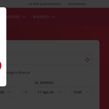
Le mie prenotazioni
Assistenza
STINAZIONI
BUSINESS
 riconsegna diversa
AL GIORNO