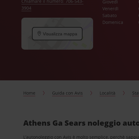
Chiamare il numero: 706-543-
Giovedì
3904
Venerdì
Sabato
Domenica
Visualizza mappa
Home
Guida con Avis
Località
Sta
Athens Ga Sears noleggio auto
L’autonoleggio con Avis è molto semplice, perchè sappiam