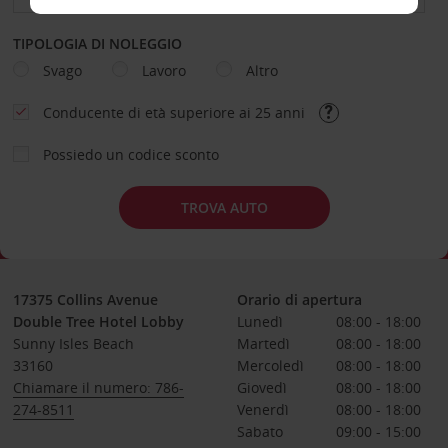
TIPOLOGIA DI NOLEGGIO
Svago
Lavoro
Altro
Conducente di età superiore ai 25 anni
Possiedo un codice sconto
TROVA AUTO
17375 Collins Avenue
Orario di apertura
Double Tree Hotel Lobby
Lunedì
08:00 - 18:00
Sunny Isles Beach
Martedì
08:00 - 18:00
33160
Mercoledì
08:00 - 18:00
Chiamare il numero: 786-
Giovedì
08:00 - 18:00
274-8511
Venerdì
08:00 - 18:00
Sabato
09:00 - 15:00