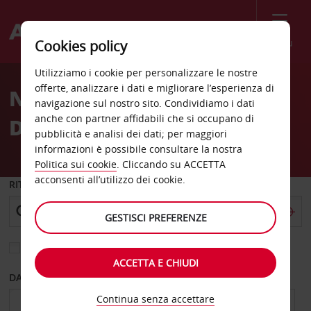
Menù
Cookies policy
Welcome
Utilizziamo i cookie per personalizzare le nostre
to
offerte, analizzare i dati e migliorare l’esperienza di
Noleggio auto Sunny Isles
Avis
navigazione sul nostro sito. Condividiamo i dati
anche con partner affidabili che si occupano di
DoubleTree
pubblicità e analisi dei dati; per maggiori
informazioni è possibile consultare la nostra
Politica sui cookie
. Cliccando su ACCETTA
acconsenti all’utilizzo dei cookie.
RITIRO DA
GESTISCI PREFERENZE
Scegli una località di riconsegna diversa
ACCETTA E CHIUDI
DAL GIORNO
AL GIORNO
Continua senza accettare