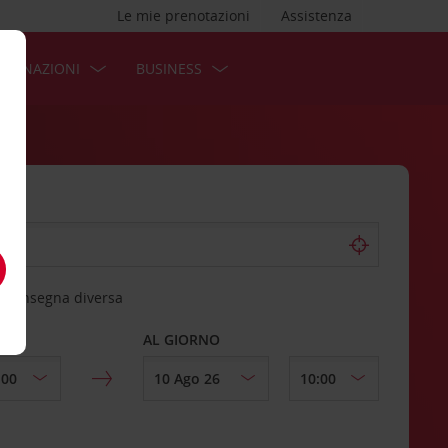
Le mie prenotazioni
Assistenza
STINAZIONI
BUSINESS
 riconsegna diversa
AL GIORNO