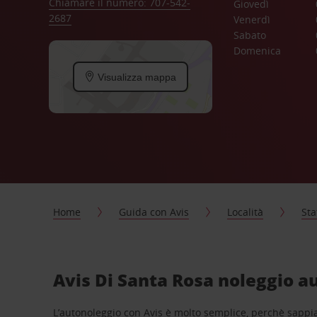
Chiamare il numero: 707-542-
Giovedì
2687
Venerdì
Sabato
Domenica
Visualizza mappa
Home
Guida con Avis
Località
Sta
Avis Di Santa Rosa noleggio au
L’autonoleggio con Avis è molto semplice, perchè sappiam