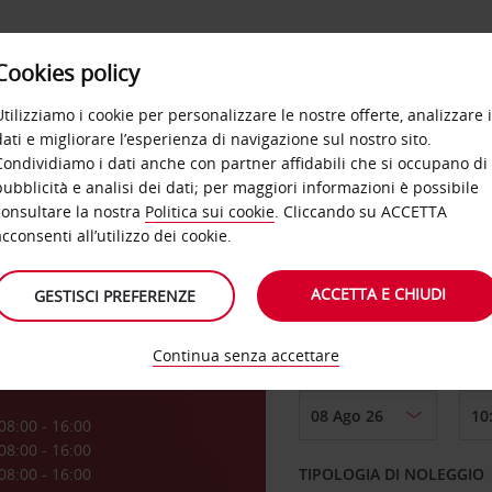
Cookies policy
OFFERTE
SELF SERVICE
PRODOTTI
DE
Utilizziamo i cookie per personalizzare le nostre offerte, analizzare i
dati e migliorare l’esperienza di navigazione sul nostro sito.
Condividiamo i dati anche con partner affidabili che si occupano di
vis
pubblicità e analisi dei dati; per maggiori informazioni è possibile
consultare la nostra
Politica sui cookie
. Cliccando su ACCETTA
RITIRO DA
acconsenti all’utilizzo dei cookie.
ACCETTA E CHIUDI
GESTISCI PREFERENZE
Scegli una località di
Continua senza accettare
DAL GIORNO
a
08:00 - 16:00
08:00 - 16:00
08:00 - 16:00
TIPOLOGIA DI NOLEGGIO