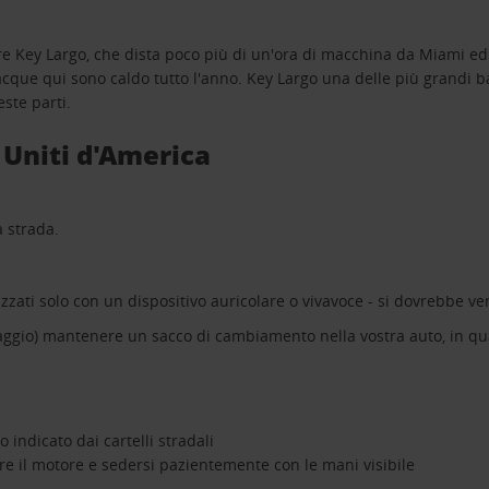
tare Key Largo, che dista poco più di un'ora di macchina da Miami ed
que qui sono caldo tutto l'anno. Key Largo una delle più grandi barri
este parti.
i Uniti d'America
a strada.
ilizzati solo con un dispositivo auricolare o vivavoce - si dovrebbe ve
aggio) mantenere un sacco di cambiamento nella vostra auto, in qu
 indicato dai cartelli stradali
nere il motore e sedersi pazientemente con le mani visibile