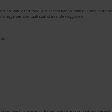
ciascuno Stato o territorio. Alcuni stati hanno limiti più bassi durant
la legge per eventuali stati si intende viaggiare in.
chi:
ni per bambini e le leggi di cintura di sicurezza - si dovrebbe verifi