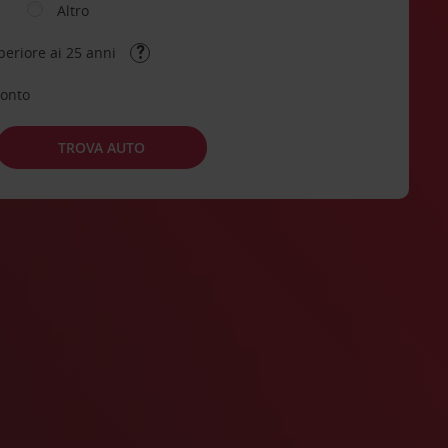
Altro
periore ai 25 anni
conto
TROVA AUTO