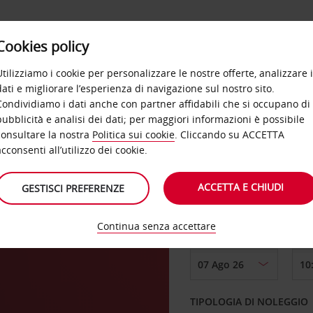
Cookies policy
OFFERTE
SELF SERVICE
PRODOTTI
DE
Utilizziamo i cookie per personalizzare le nostre offerte, analizzare i
dati e migliorare l’esperienza di navigazione sul nostro sito.
Condividiamo i dati anche con partner affidabili che si occupano di
pubblicità e analisi dei dati; per maggiori informazioni è possibile
consultare la nostra
Politica sui cookie
. Cliccando su ACCETTA
RITIRO DA
acconsenti all’utilizzo dei cookie.
ACCETTA E CHIUDI
GESTISCI PREFERENZE
di
Scegli una località di
Continua senza accettare
DAL GIORNO
TIPOLOGIA DI NOLEGGIO