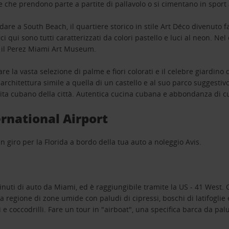
e che prendono parte a partite di pallavolo o si cimentano in sport
andare a South Beach, il quartiere storico in stile Art Déco divenuto
ici qui sono tutti caratterizzati da colori pastello e luci al neon. Ne
e il Perez Miami Art Museum.
are la vasta selezione di palme e fiori colorati e il celebre giardi
 architettura simile a quella di un castello e al suo parco suggestivo
 vita cubano della città. Autentica cucina cubana e abbondanza di cu
rnational Airport
n giro per la Florida a bordo della tua auto a noleggio Avis.
inuti di auto da Miami, ed è raggiungibile tramite la US - 41 West. 
a regione di zone umide con paludi di cipressi, boschi di latifoglie
tori e coccodrilli. Fare un tour in "airboat", una specifica barca da p