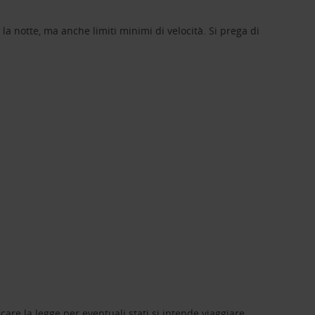
e la notte, ma anche limiti minimi di velocità. Si prega di
care la legge per eventuali stati si intende viaggiare.