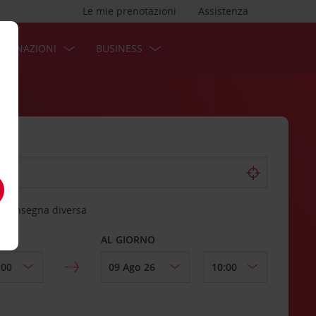
Le mie prenotazioni
Assistenza
STINAZIONI
BUSINESS
 riconsegna diversa
AL GIORNO