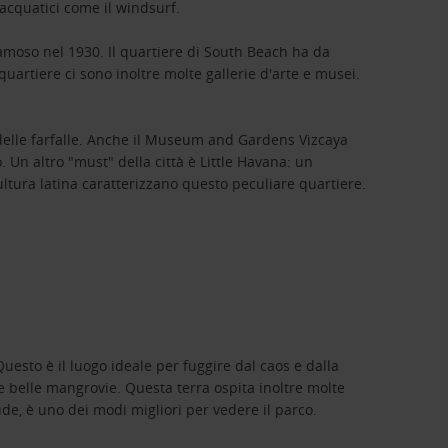
 acquatici come il windsurf.
 famoso nel 1930. Il quartiere di South Beach ha da
l quartiere ci sono inoltre molte gallerie d'arte e musei.
no delle farfalle. Anche il Museum and Gardens Vizcaya
. Un altro "must" della città è Little Havana: un
ltura latina caratterizzano questo peculiare quartiere.
Questo è il luogo ideale per fuggire dal caos e dalla
 e belle mangrovie. Questa terra ospita inoltre molte
alude, è uno dei modi migliori per vedere il parco.