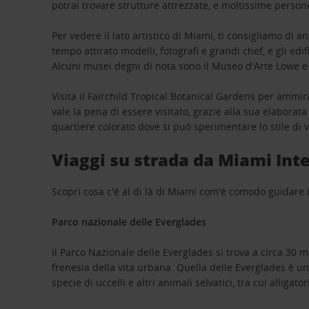
potrai trovare strutture attrezzate, e moltissime person
Per vedere il lato artistico di Miami, ti consigliamo di 
tempo attirato modelli, fotografi e grandi chef, e gli edif
Alcuni musei degni di nota sono il Museo d'Arte Lowe 
Visita il Fairchild Tropical Botanical Gardens per ammir
vale la pena di essere visitato, grazie alla sua elaborata
quartiere colorato dove si può sperimentare lo stile di
Viaggi su strada da Miami Inte
Scopri cosa c'è al di là di Miami com'è comodo guidare i
Parco nazionale delle Everglades
Il Parco Nazionale delle Everglades si trova a circa 30 m
frenesia della vita urbana. Quella delle Everglades è un
specie di uccelli e altri animali selvatici, tra cui alliga