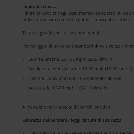
Limiti di velocità
I limiti di velocità negli Stati membri sono stabiliti da 
utilizzare questo come una guida, si dovrebbe verificare 
Tutti i segni di velocità saranno in mph.
Per noleggio di un veicolo standard di Avis senza rimor
Le aree urbane: 20 - 35 mph (32-56 km / h)
Scuola e residenziali aree: 10-20 mph (16-32 km / h)
2 corsie: 55-65 mph (88- 105 chilometri all'ora)
Autostrade: 65-70 mph (105-113 km / h)
A meno che non indicato da cartelli stradali.
Sicurezza dei bambini / leggi cinture di sicurezza
Ogni stato ha le sue regole e regolamenti sui seggioli