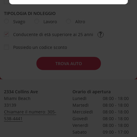
TIPOLOGIA DI NOLEGGIO
Svago
Lavoro
Altro
Conducente di età superiore ai 25 anni
Possiedo un codice sconto
TROVA AUTO
2334 Collins Ave
Orario di apertura
Miami Beach
Lunedì
08:00 - 18:00
33139
Martedì
08:00 - 18:00
Chiamare il numero: 305-
Mercoledì
08:00 - 18:00
538-4441
Giovedì
08:00 - 18:00
Venerdì
08:00 - 18:00
Sabato
09:00 - 17:00