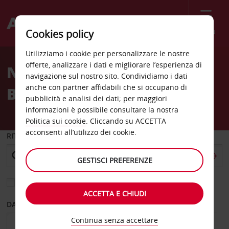
Menù
Cookies policy
Welcome
Utilizziamo i cookie per personalizzare le nostre
to
offerte, analizzare i dati e migliorare l’esperienza di
Noleggio auto Miami
Avis
navigazione sul nostro sito. Condividiamo i dati
anche con partner affidabili che si occupano di
Beach
pubblicità e analisi dei dati; per maggiori
informazioni è possibile consultare la nostra
Politica sui cookie
. Cliccando su ACCETTA
acconsenti all’utilizzo dei cookie.
RITIRO DA
GESTISCI PREFERENZE
Scegli una località di riconsegna diversa
ACCETTA E CHIUDI
DAL GIORNO
AL GIORNO
Continua senza accettare