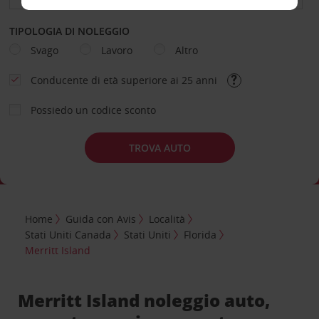
TIPOLOGIA DI NOLEGGIO
Svago
Lavoro
Altro
Conducente di età superiore ai 25 anni
Possiedo un codice sconto
TROVA AUTO
Home
Guida con Avis
Località
Stati Uniti Canada
Stati Uniti
Florida
Merritt Island
Merritt Island noleggio auto,