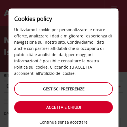
Menù
Cookies policy
Welcome
Utilizziamo i cookie per personalizzare le nostre
to
offerte, analizzare i dati e migliorare l’esperienza di
Noleggio auto Merritt
Avis
navigazione sul nostro sito. Condividiamo i dati
anche con partner affidabili che si occupano di
Island
pubblicità e analisi dei dati; per maggiori
informazioni è possibile consultare la nostra
Politica sui cookie
. Cliccando su ACCETTA
acconsenti all’utilizzo dei cookie.
RITIRO DA
GESTISCI PREFERENZE
Scegli una località di riconsegna diversa
ACCETTA E CHIUDI
DAL GIORNO
AL GIORNO
Continua senza accettare