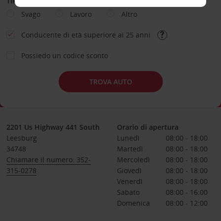
TIPOLOGIA DI NOLEGGIO
Svago
Lavoro
Altro
Conducente di età superiore ai 25 anni
Possiedo un codice sconto
TROVA AUTO
2201 Us Highway 441 South
Orario di apertura
Leesburg
Lunedì
08:00 - 18:00
34748
Martedì
08:00 - 18:00
Chiamare il numero: 352-
Mercoledì
08:00 - 18:00
315-0278
Giovedì
08:00 - 18:00
Venerdì
08:00 - 18:00
Sabato
08:00 - 16:00
Domenica
08:00 - 12:00