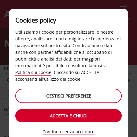
Menù
Cookies policy
Welcome
Utilizziamo i cookie per personalizzare le nostre
to
offerte, analizzare i dati e migliorare l’esperienza di
Noleggio auto Leesburg
Avis
navigazione sul nostro sito. Condividiamo i dati
anche con partner affidabili che si occupano di
pubblicità e analisi dei dati; per maggiori
informazioni è possibile consultare la nostra
RITIRO DA
Politica sui cookie
. Cliccando su ACCETTA
acconsenti all’utilizzo dei cookie.
GESTISCI PREFERENZE
Scegli una località di riconsegna diversa
DAL GIORNO
AL GIORNO
ACCETTA E CHIUDI
Continua senza accettare