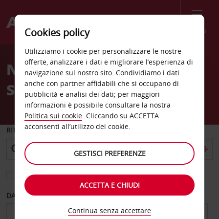
Menù
Cookies policy
Welcome
Utilizziamo i cookie per personalizzare le nostre
to
offerte, analizzare i dati e migliorare l’esperienza di
Noleggio auto Altamonte
Avis
navigazione sul nostro sito. Condividiamo i dati
anche con partner affidabili che si occupano di
Springs
pubblicità e analisi dei dati; per maggiori
informazioni è possibile consultare la nostra
Politica sui cookie
. Cliccando su ACCETTA
acconsenti all’utilizzo dei cookie.
RITIRO DA
GESTISCI PREFERENZE
Scegli una località di riconsegna diversa
ACCETTA E CHIUDI
DAL GIORNO
AL GIORNO
Continua senza accettare