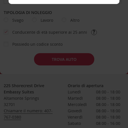
TIPOLOGIA DI NOLEGGIO
Svago
Lavoro
Altro
Conducente di età superiore ai 25 anni
Possiedo un codice sconto
TROVA AUTO
225 Shorecrest Drive
Orario di apertura
Embassy Suites
Lunedì
08:00 - 18:00
Altamonte Springs
Martedì
08:00 - 18:00
32701
Mercoledì
08:00 - 18:00
Chiamare il numero: 407-
Giovedì
08:00 - 18:00
767-0380
Venerdì
08:00 - 18:00
Sabato
08:00 - 16:00