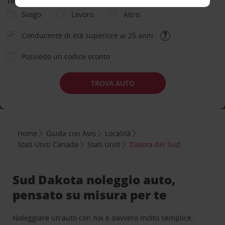
TIPOLOGIA DI NOLEGGIO
Svago
Lavoro
Altro
Conducente di età superiore ai 25 anni
Possiedo un codice sconto
TROVA AUTO
Home
Guida con Avis
Località
Stati Uniti Canada
Stati Uniti
Dakota del Sud
Sud Dakota noleggio auto,
pensato su misura per te
Noleggiare un'auto con noi è davvero molto semplice,