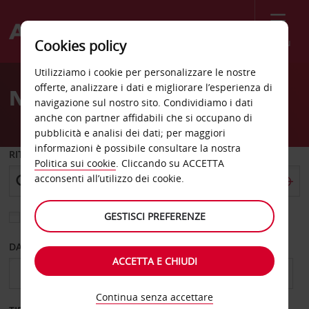
Menù
Cookies policy
Welcome
Utilizziamo i cookie per personalizzare le nostre
to
offerte, analizzare i dati e migliorare l’esperienza di
Noleggio auto Sud Dakota
Avis
navigazione sul nostro sito. Condividiamo i dati
anche con partner affidabili che si occupano di
pubblicità e analisi dei dati; per maggiori
informazioni è possibile consultare la nostra
RITIRO DA
Politica sui cookie
. Cliccando su ACCETTA
acconsenti all’utilizzo dei cookie.
GESTISCI PREFERENZE
Scegli una località di riconsegna diversa
DAL GIORNO
AL GIORNO
ACCETTA E CHIUDI
Continua senza accettare