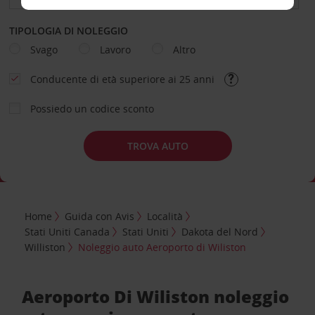
TIPOLOGIA DI NOLEGGIO
Svago
Lavoro
Altro
Conducente di età superiore ai 25 anni
Possiedo un codice sconto
TROVA AUTO
Home
Guida con Avis
Località
Stati Uniti Canada
Stati Uniti
Dakota del Nord
Williston
Noleggio auto Aeroporto di Wiliston
Aeroporto Di Wiliston noleggio