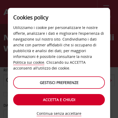
Menù
Cookies policy
Welcome
Utilizziamo i cookie per personalizzare le nostre
to
offerte, analizzare i dati e migliorare l’esperienza di
Noleggio auto Aeroporto di
Avis
navigazione sul nostro sito. Condividiamo i dati
anche con partner affidabili che si occupano di
Wiliston
pubblicità e analisi dei dati; per maggiori
informazioni è possibile consultare la nostra
Politica sui cookie
. Cliccando su ACCETTA
acconsenti all’utilizzo dei cookie.
RITIRO DA
GESTISCI PREFERENZE
Scegli una località di riconsegna diversa
ACCETTA E CHIUDI
DAL GIORNO
AL GIORNO
Continua senza accettare