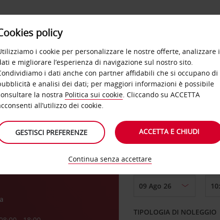
Cookies policy
OFFERTE
SELF SERVICE
PRODOTTI
DE
Utilizziamo i cookie per personalizzare le nostre offerte, analizzare i
dati e migliorare l’esperienza di navigazione sul nostro sito.
Condividiamo i dati anche con partner affidabili che si occupano di
pubblicità e analisi dei dati; per maggiori informazioni è possibile
consultare la nostra
Politica sui cookie
. Cliccando su ACCETTA
RITIRO DA
acconsenti all’utilizzo dei cookie.
di
ACCETTA E CHIUDI
GESTISCI PREFERENZE
Scegli una località di
Continua senza accettare
DAL GIORNO
a
TIPOLOGIA DI NOLEGGIO
08:00 - 18:00