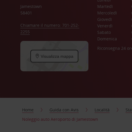
Jamestown
Martedì
58401
Mercoledì
Giovedì
Chiamare il numero: 701-252-
Venerdì
2255
Sabato
Domenica
Riconsegna 24 or
Visualizza mappa
Home
Guida con Avis
Località
Sta
Noleggio auto Aeroporto di Jamestown