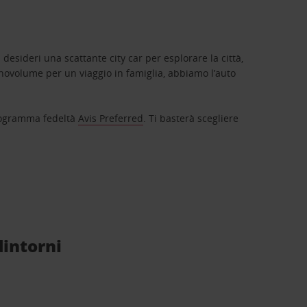
 desideri una scattante city car per esplorare la città,
novolume per un viaggio in famiglia, abbiamo l’auto
 programma fedeltà
Avis Preferred
. Ti basterà scegliere
dintorni