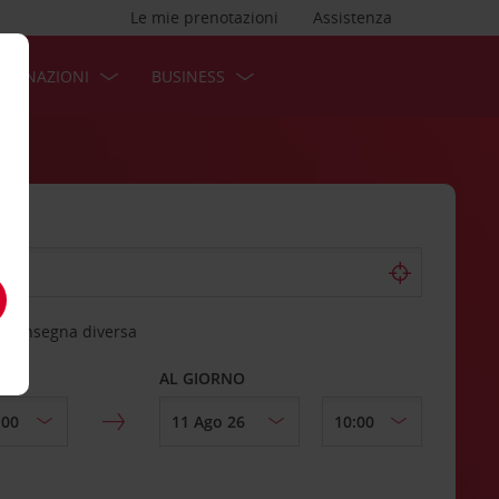
Le mie prenotazioni
Assistenza
STINAZIONI
BUSINESS
 riconsegna diversa
AL GIORNO