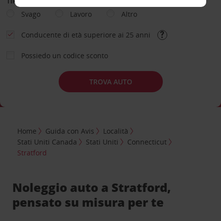
TIPOLOGIA DI NOLEGGIO
Svago
Lavoro
Altro
Conducente di età superiore ai 25 anni
Possiedo un codice sconto
TROVA AUTO
Home
Guida con Avis
Località
Stati Uniti Canada
Stati Uniti
Connecticut
Stratford
Noleggio auto a Stratford,
pensato su misura per te