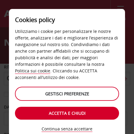
Menù
Cookies policy
Welcome
Utilizziamo i cookie per personalizzare le nostre
to
offerte, analizzare i dati e migliorare l’esperienza di
Noleggio auto Stratford
Avis
navigazione sul nostro sito. Condividiamo i dati
anche con partner affidabili che si occupano di
pubblicità e analisi dei dati; per maggiori
informazioni è possibile consultare la nostra
RITIRO DA
Politica sui cookie
. Cliccando su ACCETTA
acconsenti all’utilizzo dei cookie.
GESTISCI PREFERENZE
Scegli una località di riconsegna diversa
DAL GIORNO
AL GIORNO
ACCETTA E CHIUDI
Continua senza accettare