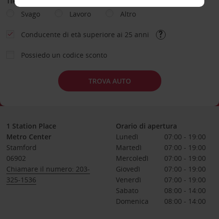
TIPOLOGIA DI NOLEGGIO
Svago
Lavoro
Altro
Conducente di età superiore ai 25 anni
Possiedo un codice sconto
TROVA AUTO
1 Station Place
Orario di apertura
Metro Center
Lunedì
07:00 - 19:00
Stamford
Martedì
07:00 - 19:00
06902
Mercoledì
07:00 - 19:00
Chiamare il numero: 203-
Giovedì
07:00 - 19:00
325-1536
Venerdì
07:00 - 19:00
Sabato
08:00 - 14:00
Domenica
08:00 - 14:00