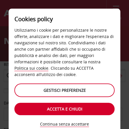
Menù
Cookies policy
Welcome
Utilizziamo i cookie per personalizzare le nostre
to
offerte, analizzare i dati e migliorare l’esperienza di
Noleggio auto Stamford
Avis
navigazione sul nostro sito. Condividiamo i dati
anche con partner affidabili che si occupano di
pubblicità e analisi dei dati; per maggiori
informazioni è possibile consultare la nostra
RITIRO DA
Politica sui cookie
. Cliccando su ACCETTA
acconsenti all’utilizzo dei cookie.
GESTISCI PREFERENZE
Scegli una località di riconsegna diversa
DAL GIORNO
AL GIORNO
ACCETTA E CHIUDI
Continua senza accettare