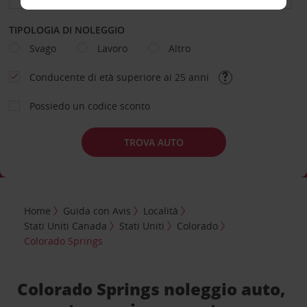
TIPOLOGIA DI NOLEGGIO
Svago
Lavoro
Altro
Conducente di età superiore ai 25 anni
Possiedo un codice sconto
TROVA AUTO
Home
Guida con Avis
Località
Stati Uniti Canada
Stati Uniti
Colorado
Colorado Springs
Colorado Springs noleggio auto,