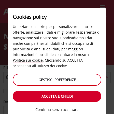
Menù
Cookies policy
Welcome
Utilizziamo i cookie per personalizzare le nostre
to
offerte, analizzare i dati e migliorare l’esperienza di
Noleggio auto Colorado
Avis
navigazione sul nostro sito. Condividiamo i dati
anche con partner affidabili che si occupano di
Springs
pubblicità e analisi dei dati; per maggiori
informazioni è possibile consultare la nostra
Politica sui cookie
. Cliccando su ACCETTA
acconsenti all’utilizzo dei cookie.
RITIRO DA
GESTISCI PREFERENZE
Scegli una località di riconsegna diversa
ACCETTA E CHIUDI
DAL GIORNO
AL GIORNO
Continua senza accettare