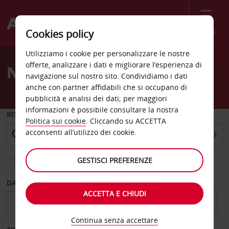
Menù
Cookies policy
Welcome
Utilizziamo i cookie per personalizzare le nostre
to
offerte, analizzare i dati e migliorare l’esperienza di
Noleggio auto Broomfield
Avis
navigazione sul nostro sito. Condividiamo i dati
anche con partner affidabili che si occupano di
pubblicità e analisi dei dati; per maggiori
informazioni è possibile consultare la nostra
RITIRO DA
Politica sui cookie
. Cliccando su ACCETTA
acconsenti all’utilizzo dei cookie.
GESTISCI PREFERENZE
Scegli una località di riconsegna diversa
DAL GIORNO
AL GIORNO
ACCETTA E CHIUDI
Continua senza accettare