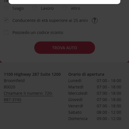
TIPOLOGIA DI NOLEGGIO
Svago
Lavoro
Altro
Conducente di età superiore ai 25 anni
Possiedo un codice sconto
TROVA AUTO
1100 Highway 287 Suite 1200
Orario di apertura
Broomfield
Lunedì
07:00 - 18:00
80020
Martedì
07:00 - 18:00
Chiamare il numero: 720-
Mercoledì
07:00 - 18:00
887-3745
Giovedì
07:00 - 18:00
Venerdì
07:00 - 18:00
Sabato
08:00 - 12:00
Domenica
09:00 - 12:00