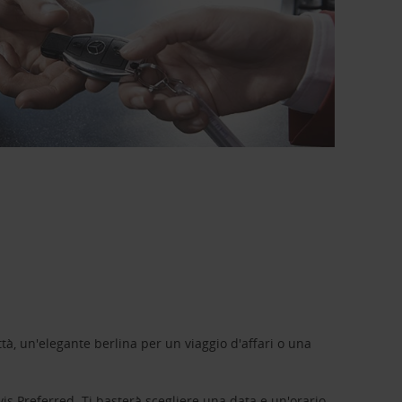
tà, un'elegante berlina per un viaggio d'affari o una
vis Preferred
. Ti basterà scegliere una data e un'orario,