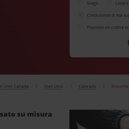
Svago
Lavoro
Conducente di età su
Possiedo un codice s
ti Uniti Canada
Stati Uniti
Colorado
Broomfie
nsato su misura