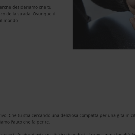
perché desideriamo che tu
ico della strada. Ovunque ti
 il mondo.
ivo. Che tu stia cercando una deliziosa compatta per una gita in cit
amo l'auto che fa per te.
tegoria (e giorni extra gratis) iscrivendosi al programma fedeltà
A