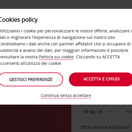
Cookies policy
OFFERTE
SELF SERVICE
PRODOTTI
DE
Utilizziamo i cookie per personalizzare le nostre offerte, analizzare i
dati e migliorare l’esperienza di navigazione sul nostro sito.
Condividiamo i dati anche con partner affidabili che si occupano di
pubblicità e analisi dei dati; per maggiori informazioni è possibile
consultare la nostra
Politica sui cookie
. Cliccando su ACCETTA
RITIRO DA
acconsenti all’utilizzo dei cookie.
ACCETTA E CHIUDI
GESTISCI PREFERENZE
Scegli una località di
Continua senza accettare
DAL GIORNO
TIPOLOGIA DI NOLEGGIO