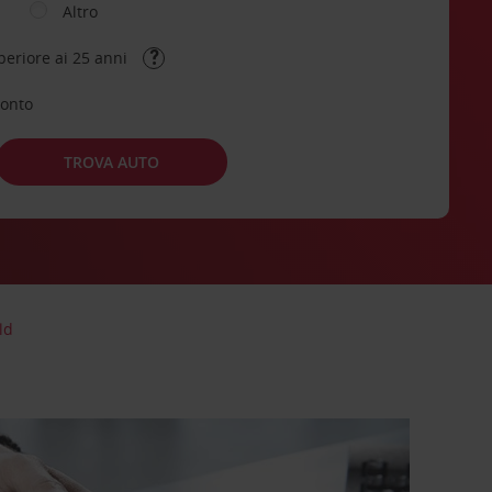
Altro
periore ai 25 anni
conto
TROVA AUTO
ld