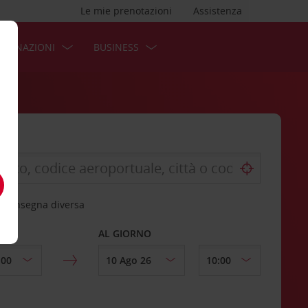
Le mie prenotazioni
Assistenza
STINAZIONI
BUSINESS
 riconsegna diversa
AL GIORNO