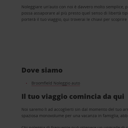
Noleggiare un'auto con noi è davvero molto semplice, 
possa assaporare al più presto quel senso di libertà tip
porterà il tuo viaggio, qui troverai le chiavi per scoprire
Dove siamo
Broomfield Noleggio auto
Il tuo viaggio comincia da qui
Noi saremo lì ad accoglierti sin dal momento del tuo arr
spaziosa monovolume per una vacanza in famiglia, abbi
Chi noleggia di frequente può ottenere un upgrade di ca