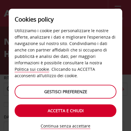
Menù
Cookies policy
Welcome
Utilizziamo i cookie per personalizzare le nostre
to
offerte, analizzare i dati e migliorare l’esperienza di
Noleggio auto Aeroporto
Avis
navigazione sul nostro sito. Condividiamo i dati
anche con partner affidabili che si occupano di
Hilton Head
pubblicità e analisi dei dati; per maggiori
informazioni è possibile consultare la nostra
Politica sui cookie
. Cliccando su ACCETTA
acconsenti all’utilizzo dei cookie.
RITIRO DA
GESTISCI PREFERENZE
Scegli una località di riconsegna diversa
ACCETTA E CHIUDI
DAL GIORNO
AL GIORNO
Continua senza accettare