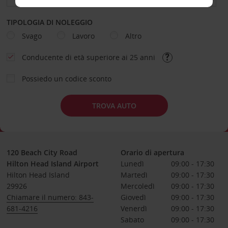
TIPOLOGIA DI NOLEGGIO
Svago
Lavoro
Altro
Conducente di età superiore ai 25 anni
Possiedo un codice sconto
TROVA AUTO
120 Beach City Road
Orario di apertura
Hilton Head Island Airport
Lunedì
09:00 - 17:30
Hilton Head Island
Martedì
09:00 - 17:30
29926
Mercoledì
09:00 - 17:30
Chiamare il numero: 843-
Giovedì
09:00 - 17:30
681-4216
Venerdì
09:00 - 17:30
Sabato
09:00 - 17:30