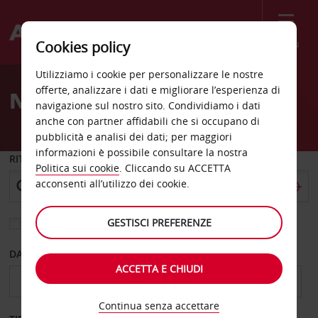
Menù
Cookies policy
Welcome
Utilizziamo i cookie per personalizzare le nostre
to
offerte, analizzare i dati e migliorare l’esperienza di
Noleggio auto Greer
Avis
navigazione sul nostro sito. Condividiamo i dati
anche con partner affidabili che si occupano di
pubblicità e analisi dei dati; per maggiori
informazioni è possibile consultare la nostra
RITIRO DA
Politica sui cookie
. Cliccando su ACCETTA
acconsenti all’utilizzo dei cookie.
GESTISCI PREFERENZE
Scegli una località di riconsegna diversa
DAL GIORNO
AL GIORNO
ACCETTA E CHIUDI
Continua senza accettare