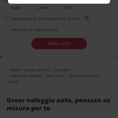
TIPOLOGIA DI NOLEGGIO
Svago
Lavoro
Altro
Conducente di età superiore ai 25 anni
Possiedo un codice sconto
TROVA AUTO
Home
Guida con Avis
Località
Stati Uniti Canada
Stati Uniti
Carolina del Sud
Greer
Greer noleggio auto, pensato su
misura per te